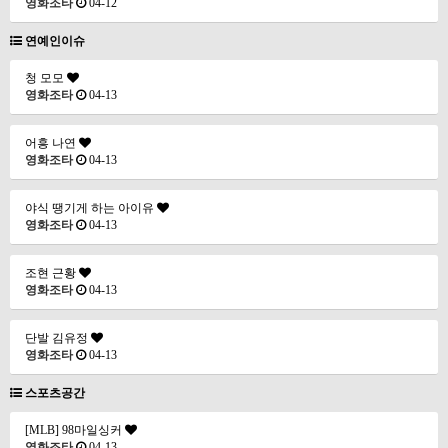
영화조타
04-12
연예인이슈
청 모모
영화조타
04-13
어흥 나연
영화조타
04-13
야식 땡기게 하는 아이유
영화조타
04-13
조현 근황
영화조타
04-13
단발 김유정
영화조타
04-13
스포츠공간
[MLB] 98마일싱커
영화조타
04-13