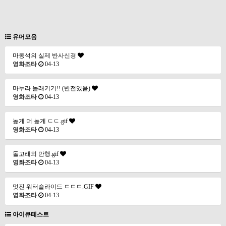
유머모음
마동석의 실제 반사신경
영화조타
04-13
마누라 놀래키기!! (반전있음)
영화조타
04-13
높게 더 높게 ㄷㄷ.gif
영화조타
04-13
돌고래의 만행.gif
영화조타
04-13
멋진 워터슬라이드 ㄷㄷㄷ.GIF
영화조타
04-13
아이큐테스트